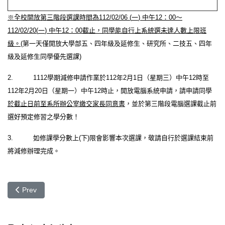
※全校開放第三階段選課時間為
112/02/06 (
一
)
中午
12
：
00
～
112/02/20(
一
)
中午
12
：
00
截止，同學能自行上系統選未達人數上限班
級。
(
第一天僅開放大學部五、四年級及延修生、研究所、二技五、四年
級及延修生同學優先選課
)
2. 1112
學期減修申請作業於
112
年
2
月
1
日（星期三）中午
12
時至
112
年
2
月
20
日（星期一）中午
12
時止
，開放電腦系統申請，請申請同學
於截止日前至系所辦公室繳交家長同意書
，並於第三階段電腦選課截止前
選好預定修習之學分數！
3.
如修課學分數上
(
下
)
限會影響本次選課，敬請自行於選課結束前
將減修辦理完成。
Previous article: 1122期中考試資訊&衝堂考登記公告
Prev