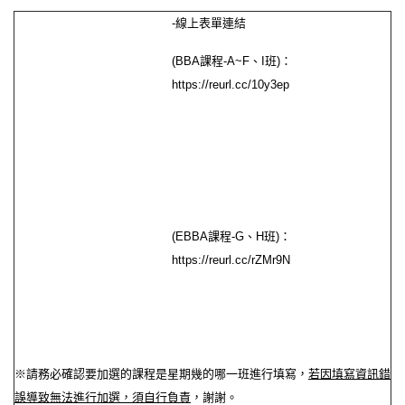
-
線上表單連結
(BBA
課程
-A~F
、
I
班
)
：
https://reurl.cc/10y3ep
(EBBA
課程
-G
、
H
班
)
：
https://reurl.cc/rZMr9N
※請務必確認要加選的課程是星期幾的哪一班進行填寫，
若因填寫資訊錯
誤導致無法進行加選，須自行負責
，謝謝。