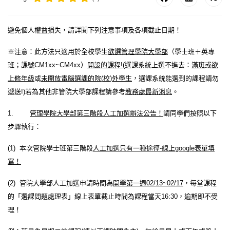
避免個人權益損失，請詳閱下列注意事項及各項截止日期！
※注意：
此方法只適用於全校學生
欲選管理學院大學部
（學士班＋英專
班；課號
CM1xx~CM4xx
）
開設的課程
!
(
選課系統上選不進去：
滿班
或
欲
上修年級
或
未開放電腦選課的院
(
校
)
外學生
，選課系統能選到的課程請勿
遞送
!)
若為其他非管院大學部課程請參考
教務處最新消息
。
1.
管理學院大學部第三階段人工加選辦法公告！
請同學們按照以下
步驟執行：
(1)
本次管院學士班第三階段
人工加選
只有一種途徑
-
線上
google
表單填
寫！
(2)
管院大學部人工加選申請時間為
開學第一週
02/13~02/17
，
每堂課程
的「選課問題處理表」
線上表單截止時間為課程當天
16:30
，逾期即不受
理！