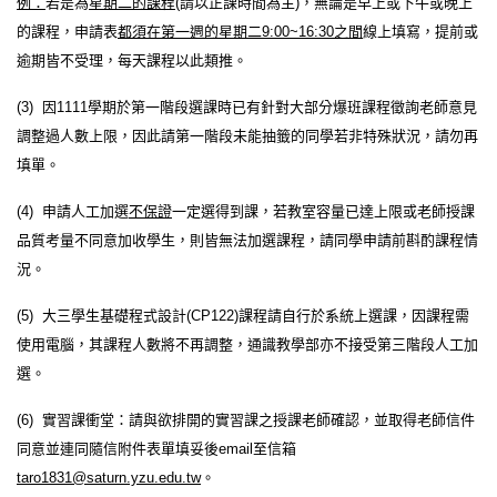
例：
若是為
星期二的課程
(
請以
正課
時間為主
)
，無論是早上或下午或晚上
的課程，申請表
都須在第一週的星期二
9:00~16:30
之間
線上填寫，提前或
逾期皆不受理，每天課程以此類推。
(3)
因
1111
學期於第一階段選課時已有針對大部分爆班課程徵詢老師意見
調整過人數上限，因此
請第一階段未能抽籤的同學若非特殊狀況，請勿再
填單
。
(4)
申請人工加選
不
保證
一定選得到課，若教室容量已達上限或老師授課
品質考量不同意加收學生，則皆無法加選課程，請同學申請前斟酌課程情
況。
(5)
大三學生基礎程式設計
(CP122)
課程請自行於系統上選課，因課程需
使用電腦，其
課程人數將不再調整
，通識教學部亦不接受第三階段人工加
選。
(6)
實習課衝堂：請與欲排開的實習課之授課老師確認，並取得老師信件
同意並連同隨信附件表單填妥後
email
至信箱
taro1831@saturn.yzu.edu.tw
。