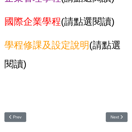
國際企業學程
(
請點選閱讀)
學程修課及設定說明
(
請點選
閱讀)
Previous article: 115/03/18管理學院學士班【財金/會計主修 學
Next ar
Prev
Next