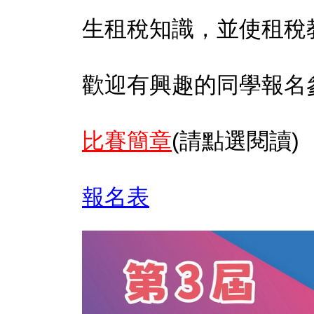
生租稅知識，並使租稅
歡迎有興趣的同學報名
比賽簡章
(請點選閱讀)
報名表