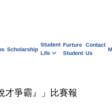
Student
Furture
Contact
ps
Scholarship
M
Student
Us
Life
屆稅才爭霸』」比賽報