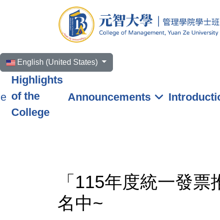
Select your language
English (United States)
Highlights
of the
e
Announcements
Introducti
College
「115年度統一發
名中~