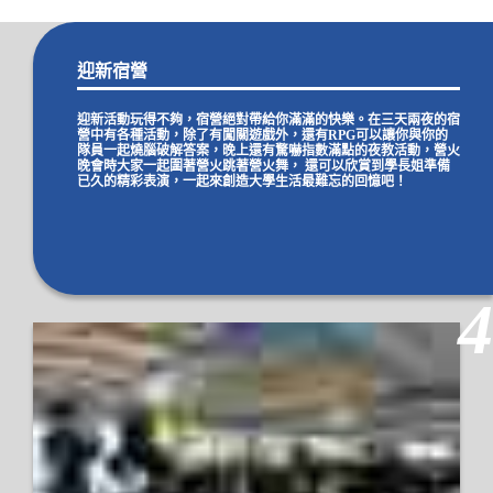
迎新宿營
迎新活動玩得不夠，宿營絕對帶給你滿滿的快樂。在三天兩夜的宿
營中有各種活動，除了有闖關遊戲外，還有RPG可以讓你與你的
隊員一起燒腦破解答案，晚上還有驚嚇指數滿點的夜教活動，營火
晚會時大家一起圍著營火跳著營火舞， 還可以欣賞到學長姐準備
已久的精彩表演，一起來創造大學生活最難忘的回憶吧！
4