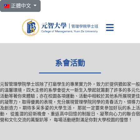
選擇你的語言
正體中文
元智大學 管理學院學
系會活動
元智管理學院學士班除了打磨學生的專業實力外，致力於提供猶如家一般
的溫馨環境，四大主修的系學會從大一新生入學起就籌劃了許多的多元化
活動等著你來體驗；亦在校園各項運動、活動中相較於其他系所展現更佳
的凝聚力，取得優異的表現，充分展現管理學院同學的青春活力、領導力
及創造力。期待多采多姿的大學生活， 那就一定要來參加好玩的系上活
動， 從羞澀的迎新晚會、重返高中回憶的制服日、凝聚向心力的聯合宿
營和文化交流的萬聖趴等， 每場活動絕對滿足你對大學校園的憧憬！