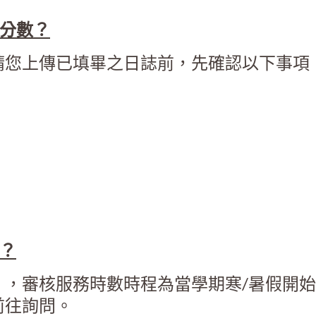
分數？
請您上傳已填畢之日誌前，先確認以下事項
？
】
，審核服務時數時程為當學期寒/暑假開始後 
前往詢問。