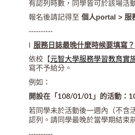
有認列時數，同學皆可於該場活
報名後請記得至
個人portal > 
----------
l
服務日誌最晚什麼時候要填寫？
依校【
元智大學服務學習教育實
寫不予給分。
例如：
開設在「108/01/01」的活動：10
若同學未於活動後一週內（不含
認列。請同學最晚於當學期結束
----------