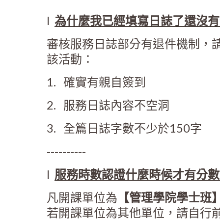
l
為什麼我已經填寫日誌了還沒有
審核服務日誌部分有退件機制，
該活動：
1.
確實有親自簽到
2.
服務日誌內容不空洞
3.
全篇日誌字數不少於
150
字
----------
l
服務時數認證什麼時候才有分數
凡開課單位為
【管理學院學士班
若開課單位為其他單位，請自行