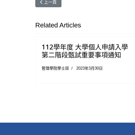
上一篇文章: 【高中先修班—微積分】課程開班囉~
上一頁
Related Articles
112學年度 大學個人申請入學
第二階段甄試重要事項通知
管理學院學士班
2023年3月30日