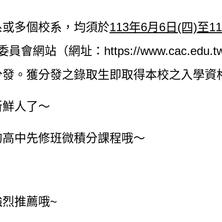
系或多個校系，均須於
113年6月6日(四)至
委員會網站（網址：
https://www.cac.edu.t
分發。獲分發之錄取生即取得本校之入學資
新鮮人了～
的高中先修班微積分課程哦～
！
烈推薦哦~