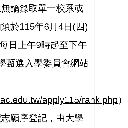
生無論錄取單一校系或
於115年6月4日(四)
五)每日上午9時起至下午
學甄選入學委員會網站
cac.edu.tw/apply115/rank.php
）
讀志願序登記，由大學