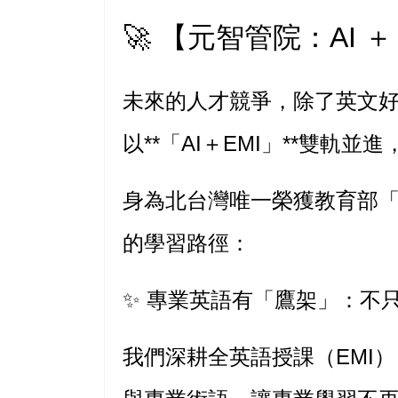
🚀
【元智管院：AI 
未來的人才競爭，除了英文好，
以**「AI＋EMI」**雙
身為北台灣唯一榮獲教育部「
的學習路徑：
✨
專業英語有「鷹架」：不
我們深耕全英語授課（EMI）