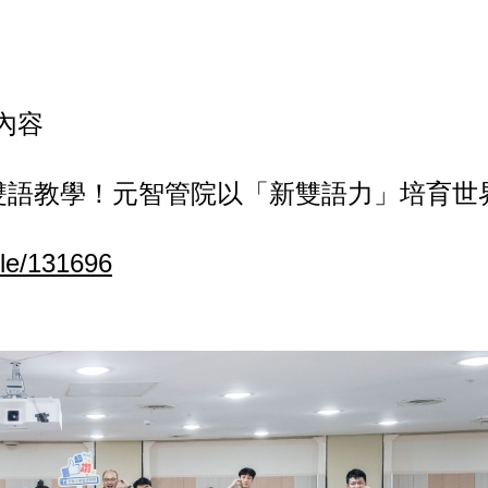
t內容
MI 雙語教學！元智管院以「新雙語力」培育
cle/131696