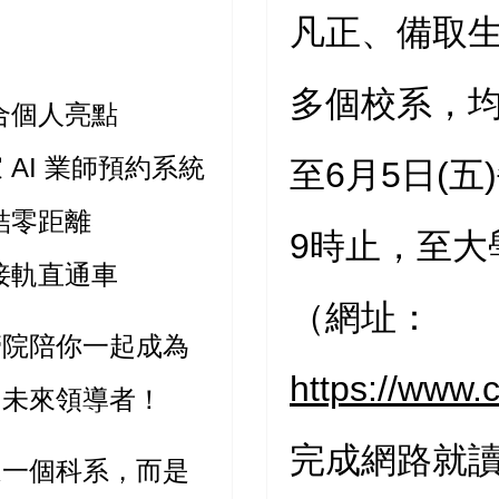
凡正、備取
多個校系，均須
合個人亮點
 AI 業師預約系統
至6月5日(
結零距離
9時止，至大
接軌直通車
（網址：
管院陪你一起成為
https://www.
的未來領導者！
完成網路就
選一個科系，而是