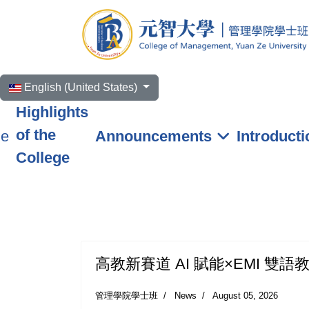
Select your language
English (United States)
Highlights
of the
e
Announcements
Introducti
College
高教新賽道 AI 賦能×EMI 
管理學院學士班
News
August 05, 2026