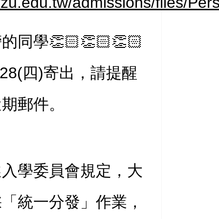
ww.yzu.edu.tw/admission
學👏🏻👏🏻👏🏻
28(四)寄出，請提醒
近期郵件。
選入學委員會規定，大
採「統一分發」作業，