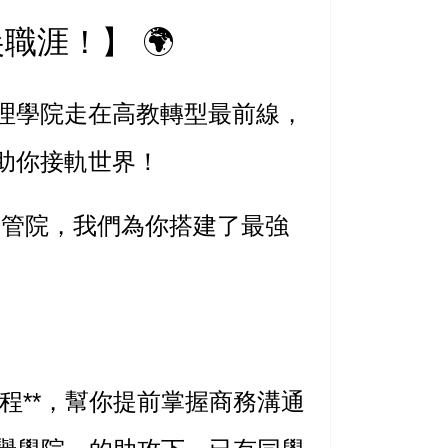
尖職涯！】
🌍
理學院
走在高教轉型最前線，
，助你接軌世界！
學管院，我們為你搭建了最強
課程**，幫你提前掌握商務溝通