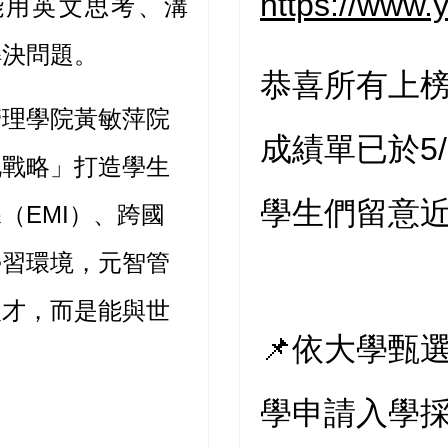
https://w
能用英文思考、溝
解決問題。
恭喜所有上榜的同
管理學院黃敏萍院
成績單已於5/
化戰略」打造學生
學生們留意
（EMI）、跨國
學習環境，元智管
人才，而是能與世
📌依大學甄
學申請入學