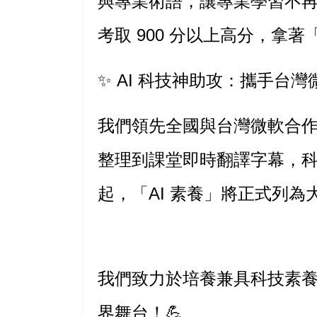
與專業術語，讓專業學習不再
考取 900 分以上高分，拿
✨
AI 科技神助攻：攜手台
我們領先全國與
台灣微軟
合
整理到課堂即時翻譯字幕，科
起，
「AI 素養」將正式列為
我們致力於培養兼具
科技素
界舞台！💪