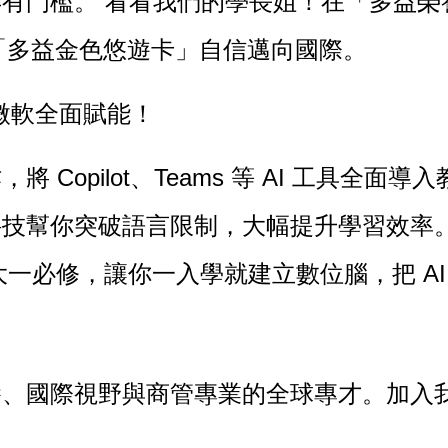
有門檻。 看看我們的學長姐！在「多益榮
著「多益金色悠遊卡」自信邁向國際。
灣微軟全面賦能！
作，將
Copilot、Teams
等 AI 工具全面導
技幫你突破語言限制，大幅提升學習效率。 更
大一必修
，讓你一入學就建立數位腦，把 A
養、國際視野與商管專業
的全球專才。加入