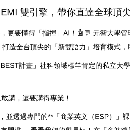
＋ EMI 雙引擎，帶你直達全球頂
更要懂得「指揮」AI！🤖💬
元智大學管
軌並進，打造全台頂尖的「新雙語力」培育模式
BEST計畫」社科領域標竿肯定的私立大
只敢講，還要講得專業！
，並透過專門的**「商業英文（ESP）」