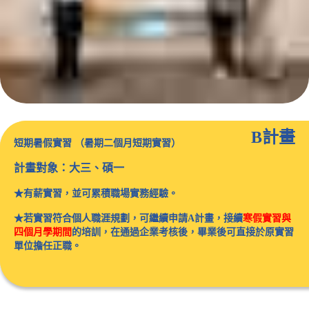
B計畫
短期暑假實習 （暑期二個月短期實習）
計畫對象：大三、碩一
★
有薪實習，並可
累積職場實務經驗。
★
若實習符合個人職涯規劃，可繼續申請
A
計畫，
接續
寒假
實習與
四個月學期間
的培訓，在通過企業考核後，畢業後可直接於原實習
單位擔任正職
。