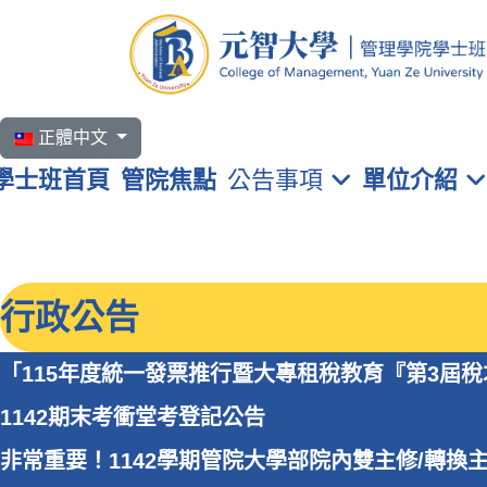
選擇你的語言
正體中文
學士班首頁
管院焦點
公告事項
單位介紹
行政公告
「115年度統一發票推行暨大專租稅教育『第3屆
1142期末考衝堂考登記公告
非常重要！1142學期管院大學部院內雙主修/轉換主修領域