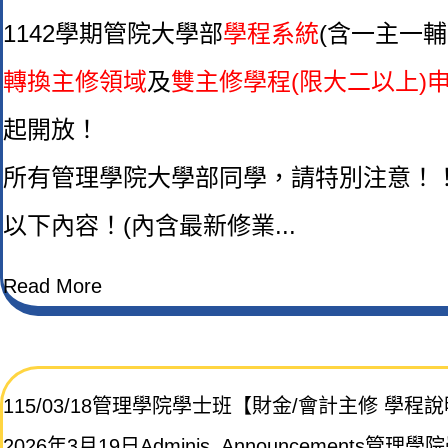
1142學期管院大學部
學程系統
(含一主一
轉換主修領域
及
雙主修學程(限大二以上)
起開放！
所有管理學院大學部同學，請特別注意！
以下內容！(
內含最新修業...
Read More
115/03/18管理學院學士班【財金/會計主修 學程
2026年3月19日
Adminis. Announcements
管理學院