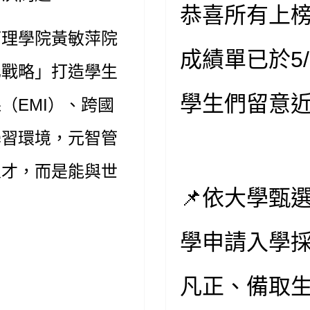
恭喜所有上榜的同
管理學院黃敏萍院
成績單已於5/
化戰略」打造學生
學生們留意
（EMI）、跨國
學習環境，元智管
人才，而是能與世
📌依大學甄
學申請入學
凡正、備取