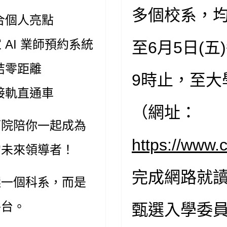
多個校系，均須
合個人亮點
 AI 業師預約系統
至6月5日(
結零距離
9時止，至大
接軌直通車
（網址：
管院陪你一起成為
https://www.
的未來領導者！
完成網路就
選一個科系，而是
平台。
甄選入學委