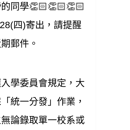
學👏🏻👏🏻👏🏻
28(四)寄出，請提醒
近期郵件。
選入學委員會規定，大
採「統一分發」作業，
生無論錄取單一校系或