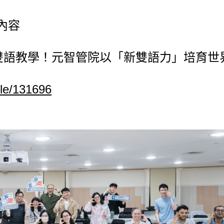
t內容
MI 雙語教學！元智管院以「新雙語力」培育
cle/131696