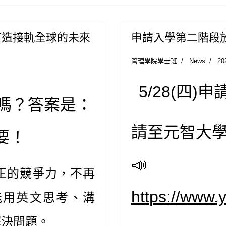
打造接軌全球的未來
申請入學第二階段放
管理學院學士班
News
2
5/28(四
嗎？答案是：
請至元智大學
要！
📣
正的競爭力，不再
https://w
能用英文思考、溝
解決問題。