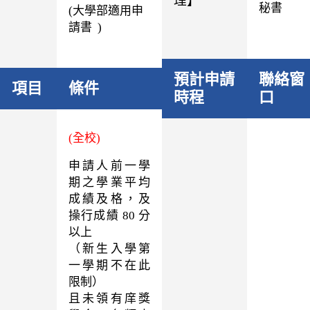
理】
秘書
(
大學部適用申
請書
)
預計申請
聯絡窗
項目
條件
時程
口
(全校)
申請人前一學
期之學業平均
成績及格，及
操行成績 80 分
以上
（新生入學第
一學期不在此
限制）
且未領有庠獎