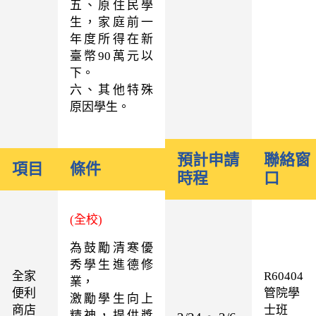
五、原住民學
生，家庭前一
年度所得在新
臺幣90萬元以
下。
六、其他特殊
原因學生。
預計申請
聯絡窗
項目
條件
時程
口
(全校)
為鼓勵清寒優
秀學生進德修
全家
R60404
業，
便利
管院學
激勵學生向上
商店
士班
精神，提供獎