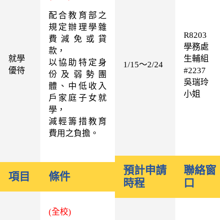
配合教育部之
規定辦理學雜
R8203
費減免或貸
學務處
款，
就學
生輔組
以協助特定身
1/15～2/24
優待
#2237
份及弱勢團
吳瑞玲
體、中低收入
小姐
戶家庭子女就
學，
減輕籌措教育
費用之負擔。
預計申請
聯絡窗
項目
條件
時程
口
(全校)