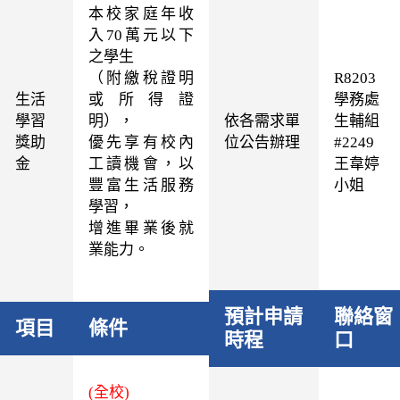
本校家庭年收
入
70
萬元以下
之學生
（附繳稅證明
R8203
生活
或所得證
學務處
學習
明），
依各需求單
生輔組
獎助
優先享有校內
位公告辦理
#2249
金
工讀機會，以
王韋婷
豐富生活服務
小姐
學習，
增進畢業後就
業能力。
預計申請
聯絡窗
項目
條件
時程
口
(全校)