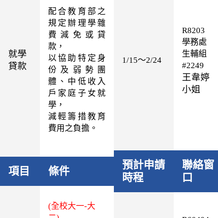
配合教育部之
規定辦理學雜
R8203
費減免或貸
學務處
款，
就學
生輔組
以協助特定身
1/15～2/24
貸款
#2249
份及弱勢團
王韋婷
體、中低收入
小姐
戶家庭子女就
學，
減輕籌措教育
費用之負擔。
預計申請
聯絡窗
項目
條件
時程
口
(全校大一-大
二)