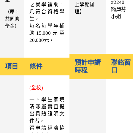
#2240
之就學補助，
上學期辦
簡麗芬
凡符合資格學
理】
（原：
小姐
生，
共同助
每名每學年補
學金）
助15,000元至
20,000元。
預計申請
聯絡窗
項目
條件
時程
口
(全校)
一、學生家境
清寒屬實且提
出具體證明文
件者，
得申請經濟協