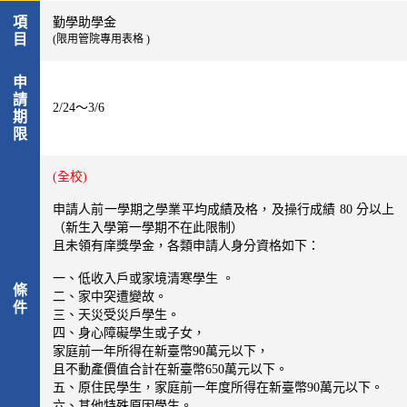
項
勤學助學金
目
(限用管院專用表格 )
申
請
2/24～3/6
期
限
(全校)
申請人前一學期之學業平均成績及格，及操行成績 80 分以上
（新生入學第一學期不在此限制）
且未領有庠獎學金，各類申請人身分資格如下：
一、低收入戶或家境清寒學生 。
條
二、家中突遭變故。
件
三、天災受災戶學生。
四、身心障礙學生或子女，
家庭前一年所得在新臺幣9
0
萬元以下，
且不動產價值合計在新臺幣
650
萬元以下。
五、原住民學生，家庭前一年度所得在新臺幣90萬元以下。
六、其他特殊原因學生。