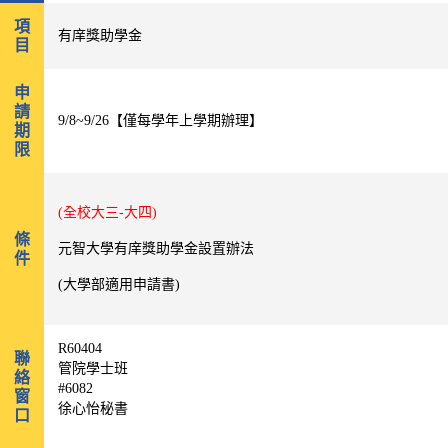
項
有庠獎助學金
目
申
請
9/8~9/26【僅每學年上學期辦理】
期
限
(全校大三-大四)
條
元智大學有庠獎助學金設置辦法
件
(
大學部適用申請書
)
R60404
聯
管院學士班
絡
#6082
窗
徐心怡秘書
口