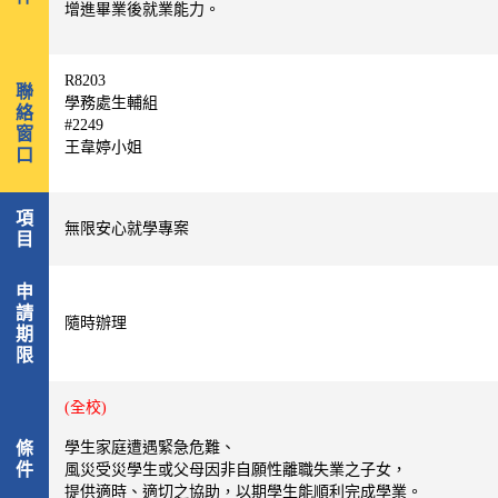
增進畢業後就業能力。
R8203
聯
學務處生輔組
絡
#2249
窗
王韋婷小姐
口
項
無限安心就學專案
目
申
請
隨時辦理
期
限
(全校)
條
學生家庭遭遇緊急危難、
件
風災受災學生或父母因非自願性離職失業之子女，
提供適時、適切之協助，以期學生能順利完成學業。