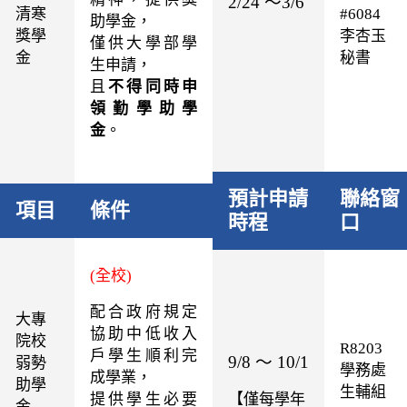
2/24 ～3/6
清寒
#6084
助學金，
獎學
李杏玉
僅供大學部學
金
秘書
生申請，
且
不得同時申
領勤學助學
金
。
預計申請
聯絡窗
項目
條件
時程
口
(全校)
配合政府規定
大專
協助中低收入
院校
R8203
戶學生順利完
9/8 ～ 10/1
弱勢
學務處
成學業，
助學
生輔組
提供學生必要
【僅每學年
金