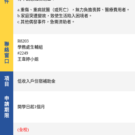
件
a.
重傷、重病就醫（或死亡），無力負擔喪葬、醫療費用者。
b.
家庭突遭變故，致使生活陷入困境者。
c.
其他偶發事件，急需濟助者。
R8203
聯
學務處生輔組
絡
#2249
窗
王韋婷小姐
口
項
低收入戶住宿補助金
目
申
請
開學日起1個月
期
限
(全校)