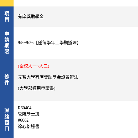
項
有庠獎助學金
目
申
請
9/8~9/26【僅每學年上學期辦理】
期
限
(全校大一~大二)
條
元智大學有庠獎助學金設置辦法
件
(
大學部適用申請書
)
R60404
聯
管院學士班
絡
#6082
窗
徐心怡秘書
口