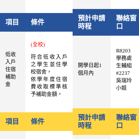
預計申請
聯絡窗
項目
條件
時程
口
(全校)
R8203
低收
符合彽收入戶
學務處
入戶
之學生並住學
開學日起1
生輔組
住宿
校宿舍，
個月內
#2237
補助
依學年度住宿
吳瑞玲
金
費收取標準核
小姐
予補助金額。
預計申請
聯絡窗
項目
條件
時程
口