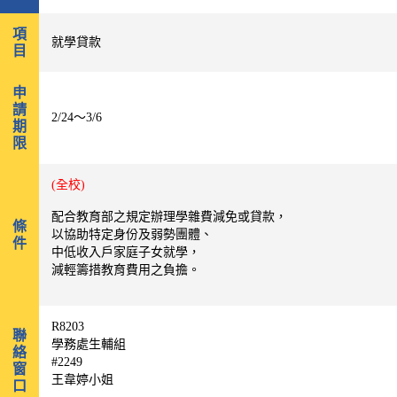
項
就學貸款
目
申
請
2/24～3/6
期
限
(全校)
配合教育部之規定辦理學雜費減免或貸款，
條
以協助特定身份及弱勢團體、
件
中低收入戶家庭子女就學，
減輕籌措教育費用之負擔。
R8203
聯
學務處生輔組
絡
#2249
窗
王韋婷小姐
口