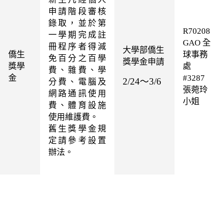
申請階段審核
錄取，並於第
R70208
一學期完成註
GAO
全
冊程序者得減
大學部僑生
僑生
球事務
免百分之百學
獎學金申請
獎學
處
費、雜費、學
金
#3287
2/24～3/6
分費、電腦及
張菀玲
網路通訊使用
小姐
費、體育設施
使用維護費。
舊生獎學金規
定請參考設置
辦法。