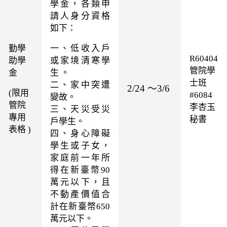
學金，各類申
請人身分資格
如下：
勤學
一、低收入戶
R60404
助學
或家境清寒學
管院學
金
生 。
士班
二、家中突遭
2/24 ～3/6
(
限用
#6084
變故。
管院
李杏玉
三、天災受災
專用
秘書
戶學生。
表格
)
四、身心障礙
學生或子女，
家庭前一年所
得在新臺幣
90
萬元以下，且
不動產價值合
計在新臺幣
650
萬元以下。