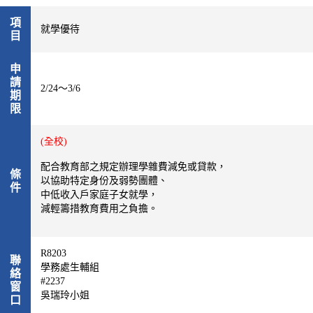
項
就學優待
目
申
請
2/24～3/6
期
限
(全校)
配合教育部之規定辦理學雜費減免或貸款，
條
以協助特定身份及弱勢團體、
件
中低收入戶家庭子女就學，
減輕籌措教育費用之負擔。
R8203
聯
學務處生輔組
絡
#2237
窗
吳瑞玲小姐
口