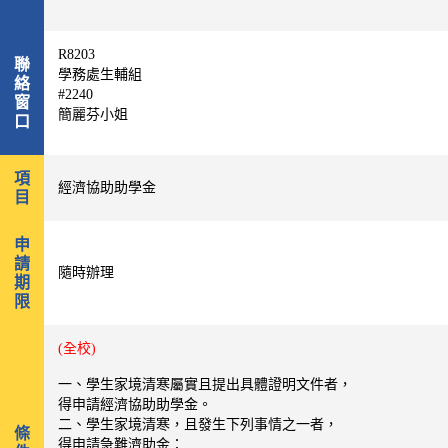
R8203
聯
學務處生輔組
絡
#2240
窗
簡麗芬小姐
口
項
經濟協助助學金
目
申
請
隨時辦理
期
限
(全校)
一、學生家境清寒屬實且提出具體證明文件者，
得申請經濟協助助學金。
二、學生家境清寒，且發生下列事情之一者，
條
得申請急難濟助金：