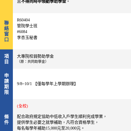
且
不得同時申領勤學助學金
。
R60404
聯
管院學士班
絡
#6084
窗
李杏玉秘書
口
項
大專院校弱勢助學金
目
（原：共同助學金）
申
請
9/8~10/1 【僅每學年上學期辦理】
期
限
(全校)
條
配合政府規定協助中低收入戶學生順利完成學業，
件
提供學生必要之就學補助，凡符合資格學生，
每名每學年補助
15,000
元至20
,000
元。