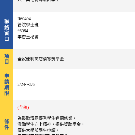
R60404
聯
管院學士班
絡
#6084
窗
李杏玉秘書
口
項
全家便利商店清寒獎學金
目
申
請
2/24～3/6
期
限
(全校)
為鼓勵清寒優秀學生進德修業，
條
激勵學生向上精神，提供獎助學金，
件
僅供大學部學生申請，