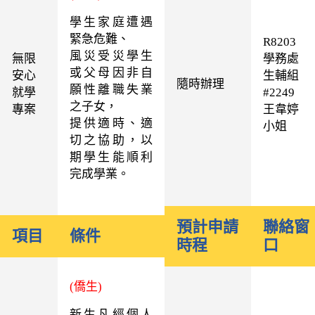
學生家庭遭遇
緊急危難、
R8203
風災受災學生
無限
學務處
或父母因非自
安心
生輔組
隨時辦理
願性離職失業
就學
#
2249
之子女，
專案
王韋婷
提供適時、適
小姐
切之協助，以
期學生能順利
完成學業。
預計申請
聯絡窗
項目
條件
時程
口
(僑生)
新生凡經個人