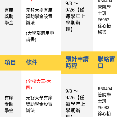
R60404
9/8 ～
管院學
9/26
【僅
有庠
元智大學有庠
士班
每學年上
獎助
獎助學金設置
#6082
學期辦
學金
辦法
徐心怡
理】
秘書
(
大學部適用申
請書
)
預計申請
聯絡窗
項目
條件
時程
口
(全校大三-大
四)
R60404
9/8 ～
管院學
9/26
【僅
有庠
元智大學有庠
士班
每學年上
獎助
獎助學金設置
#6082
學期辦
學金
辦法
徐心怡