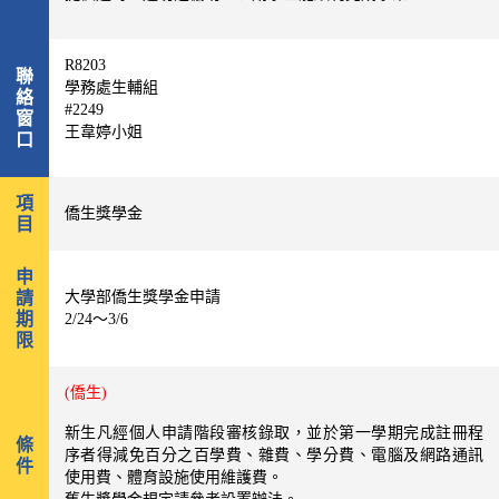
R8203
聯
學務處生輔組
絡
#2249
窗
王韋婷小姐
口
項
僑生獎學金
目
申
請
大學部僑生獎學金申請
期
2/24～3/6
限
(僑生)
新生凡經個人申請階段審核錄取，並於第一學期完成註冊程
條
序者得減免百分之百學費、雜費、學分費、電腦及網路通訊
件
使用費、體育設施使用維護費。