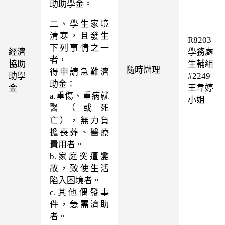
助助學金。
二、學生家境
清寒，且發生
R8203
下列事情之一
經濟
學務處
者，
協助
生輔組
隨時辦理
得申請急難濟
助學
#2249
助金：
金
王韋婷
a.
重傷、重病就
小姐
醫（或死
亡），無力負
擔喪葬、醫療
費用者。
b.
家庭突遭變
故，致使生活
陷入困境者。
c.
其他偶發事
件，急需濟助
者。