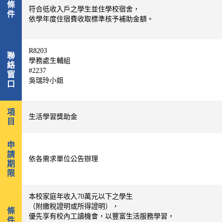
條
符合彽收入戶之學生並住學校宿舍，
件
依學年度住宿費收取標準核予補助金額。
R8203
聯
學務處生輔組
絡
#2237
窗
吳瑞玲小姐
口
項
生活學習獎助金
目
申
請
依各需求單位公告辦理
期
限
本校家庭年收入
70
萬元以下之學生
（附繳稅證明或所得證明），
條
優先享有校內工讀機會，以豐富生活服務學習，
件