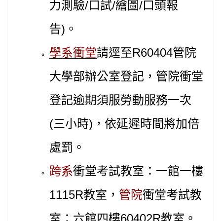
力測驗/口試/繪圖/口頭報
告)。
學系衝堂
請逕至R60404管院
大學部辦公室登記，管院衝堂
登記逾期須服勞動服務一次
(三小時)，依延遲時間將加倍
處罰。
跨系
衝堂考試教室：一館一樓
1115R教室，
管院
衝堂考試教
室：六館四樓60402R教室。